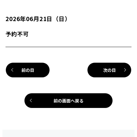
2026年06月21日（日）
予約不可
前の日
次の日
前の画面へ戻る