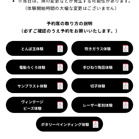
当日は、席の変更などが発生する可能性があります。
（体験開始時間の大幅な変更はございません）
予約席の取り方の説明
（必ずご確認のうえ予約をお願いいたします。）
とんぼ玉体験
吹きガラス体験
電動ろくろ体験
手びねり陶芸体験
サンブラスト体験
切子体験
ヴィンテージ
レーザー彫刻体験
ビーズ体験
ポタリーペインティング体験