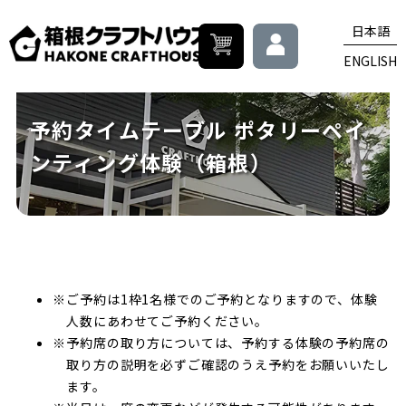
日本語
ENGLISH
予約タイムテーブル ポタリーペイ
ンティング体験（箱根）
ご予約は1枠1名様でのご予約となりますので、体験
人数にあわせてご予約ください。
予約席の取り方については、予約する体験の予約席の
取り方の説明を必ずご確認のうえ予約をお願いいたし
ます。