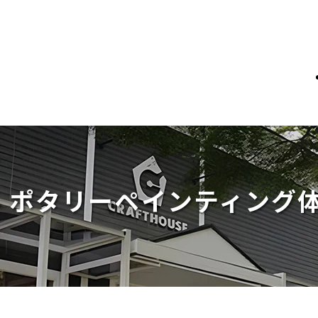
 ポタリーペインティング