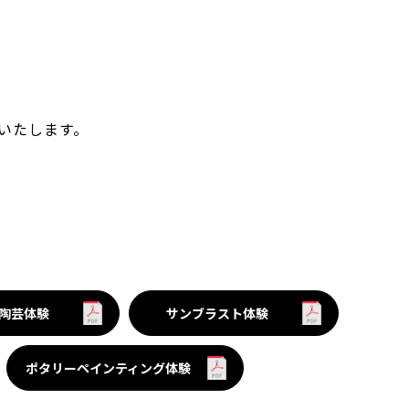
いたします。
陶芸体験
サンブラスト体験
ポタリーペインティング体験