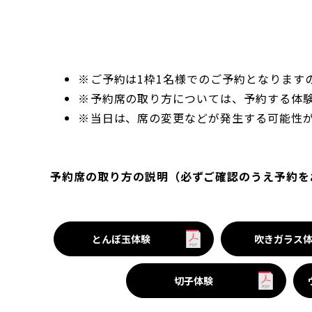
ご予約は1枠1名様でのご予約となります
予約席の取り方については、予約する体
当日は、席の変更などが発生する可能性
予約席の取り方の説明
（必ずご確認のうえ予約を
とんぼ玉体験
吹きガラス
切子体験