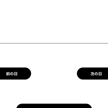
前の日
次の日