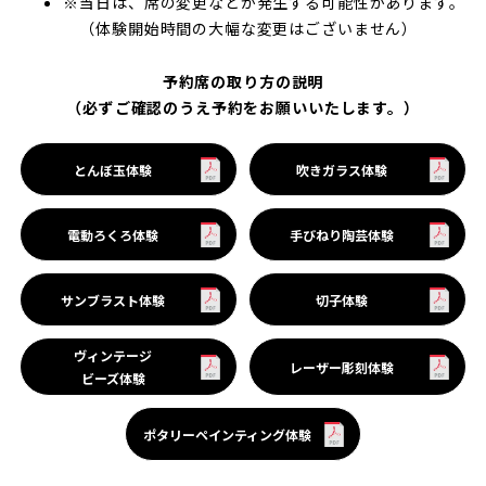
当日は、席の変更などが発生する可能性があります。
（体験開始時間の大幅な変更はございません）
予約席の取り方の説明
（必ずご確認のうえ予約をお願いいたします。）
とんぼ玉体験
吹きガラス体験
電動ろくろ体験
手びねり陶芸体験
サンブラスト体験
切子体験
ヴィンテージ
レーザー彫刻体験
ビーズ体験
ポタリーペインティング体験