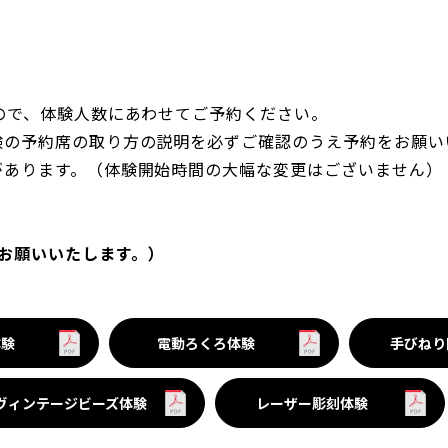
ので、体験人数にあわせてご予約ください。
験の予約席の取り方の説明を必ずご確認のうえ予約をお願い
があります。（体験開始時間の大幅な変更はございません）
お願いいたします。）
体験
電動ろくろ体験
手びねり
ヴィンテージ
ビーズ体験
レーザー彫刻体験