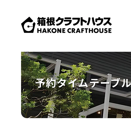
予約タイムテーブル