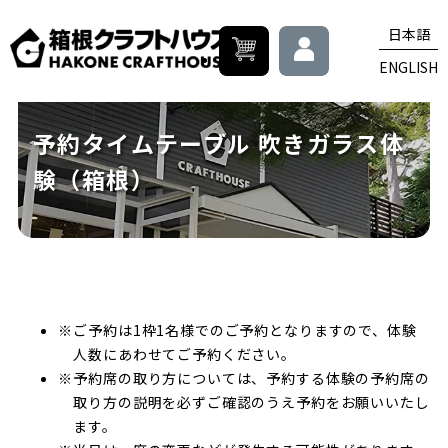
日本語
ENGLISH
予約タイムテーブル 吹きガラス体
験（箱根）
ご予約は1枠1名様でのご予約となりますので、体験
人数にあわせてご予約ください。
予約席の取り方については、予約する体験の予約席の
取り方の説明を必ずご確認のうえ予約をお願いいたし
ます。