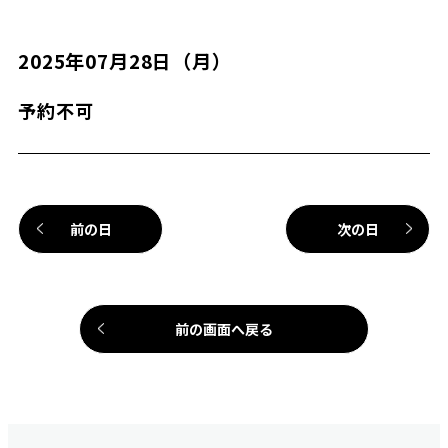
2025年07月28日（月）
予約不可
前の日
次の日
前の画面へ戻る